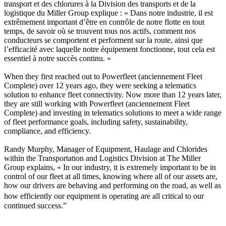
transport et des chlorures à la Division des transports et de la
logistique du Miller Group explique : « Dans notre industrie, il est
extrêmement important d’être en contrôle de notre flotte en tout
temps, de savoir où se trouvent tous nos actifs, comment nos
conducteurs se comportent et performent sur la route, ainsi que
l’efficacité avec laquelle notre équipement fonctionne, tout cela est
essentiel à notre succès continu. »
When they first reached out to Powerfleet (anciennement Fleet
Complete) over 12 years ago, they were seeking a telematics
solution to enhance fleet connectivity. Now more than 12 years later,
they are still working with Powerfleet (anciennement Fleet
Complete) and investing in telematics solutions to meet a wide range
of fleet performance goals, including safety, sustainability,
compliance, and efficiency.
Randy Murphy, Manager of Equipment, Haulage and Chlorides
within the Transportation and Logistics Division at The Miller
Group explains, « In our industry, it is extremely important to be in
control of our fleet at all times, knowing where all of our assets are,
how our drivers are behaving and performing on the road, as well as
how efficiently our equipment is operating are all critical to our
continued success.”