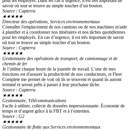
pour les employés. Dans les cas d’urgence, il est très important de
savoir où tout se trouve au simple toucher d’un bouton.
Source : Capterra
★
★
★
★
★
Directeur des opérations, Services environnementaux
Connaître l'emplacement de nos camions ou de nos machines m'aide
à planifier et à coordonner nos itinéraires et nos tâches quotidiennes
pour les employés. En cas d’urgence, il est très important de savoir
où tout se trouve au simple toucher d’un bouton.
Source : Capterra
★
★
★
★
★
Gestionnaire des opérations de transport, de camionnage et de
chemin de fer
Je l’utilise chaque heure de la journée de travail. L’une de mes
fonctions est d'assurer la productivité de nos conducteurs, et Fleet
Complete me permet de voir où ils se trouvent et quand ils auront
terminé et seront prêts à passer à leur prochaine tâche.
Source : Capterra
★
★
★
★
★
Gestionnaire, Télécommunications
Facile à utiliser, collecte de données impressionnante. Économie de
temps et d’argent grâce à la FBT et à l’entretien.
Source : G2
★
★
★
★
★
Gestionnaire de flotte aux Services environnementaux